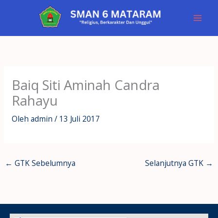
Lewati
ke
konten
Baiq Siti Aminah Candra
Rahayu
Oleh
admin
/
13 Juli 2017
←
GTK Sebelumnya
Selanjutnya GTK
→