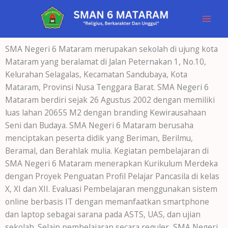
Lewati
ke
konten
SMA Negeri 6 Mataram merupakan sekolah di ujung kota
Mataram yang beralamat di Jalan Peternakan 1, No.10,
Kelurahan Selagalas, Kecamatan Sandubaya, Kota
Mataram, Provinsi Nusa Tenggara Barat. SMA Negeri 6
Mataram berdiri sejak 26 Agustus 2002 dengan memiliki
luas lahan 20655 M2 dengan branding Kewirausahaan
Seni dan Budaya. SMA Negeri 6 Mataram berusaha
menciptakan peserta didik yang Beriman, Berilmu,
Beramal, dan Berahlak mulia. Kegiatan pembelajaran di
SMA Negeri 6 Mataram menerapkan Kurikulum Merdeka
dengan Proyek Penguatan Profil Pelajar Pancasila di kelas
X, XI dan XII. Evaluasi Pembelajaran menggunakan sistem
online berbasis IT dengan memanfaatkan smartphone
dan laptop sebagai sarana pada ASTS, UAS, dan ujian
sekolah. Selain pembelajaran secara reguler, SMA Negeri