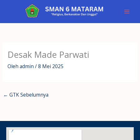
Lewati
ke
konten
Desak Made Parwati
Oleh
admin
/
8 Mei 2025
←
GTK Sebelumnya