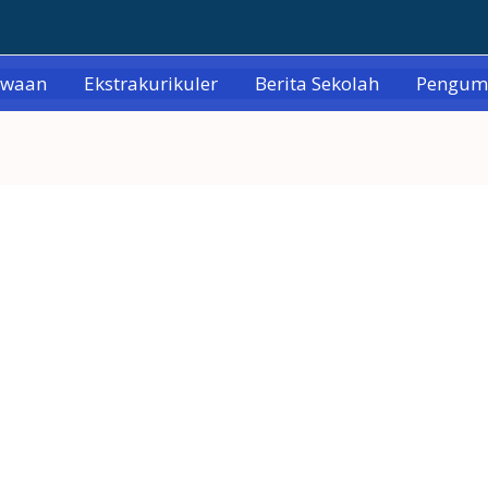
swaan
Ekstrakurikuler
Berita Sekolah
Pengu