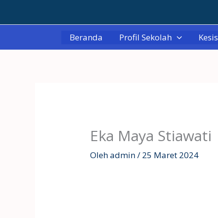
Lewati
ke
konten
Beranda
Profil Sekolah
Kesi
Eka Maya Stiawati
Oleh
admin
/
25 Maret 2024