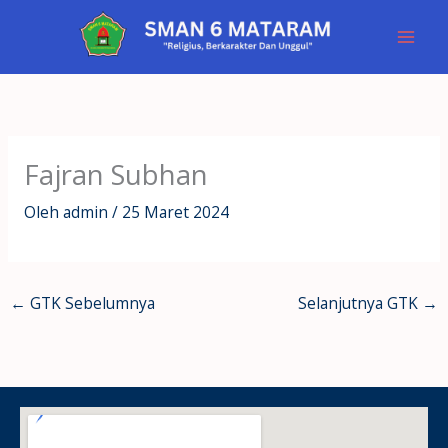
Lewati
ke
konten
Fajran Subhan
Oleh
admin
/
25 Maret 2024
←
GTK Sebelumnya
Selanjutnya GTK
→