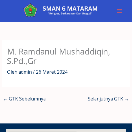
Lewati
ke
konten
M. Ramdanul Mushaddiqin,
S.Pd.,Gr
Oleh
admin
/
26 Maret 2024
←
GTK Sebelumnya
Selanjutnya GTK
→