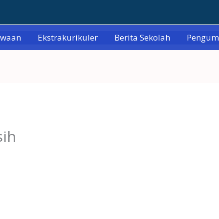
swaan
Ekstrakurikuler
Berita Sekolah
Pengu
sih