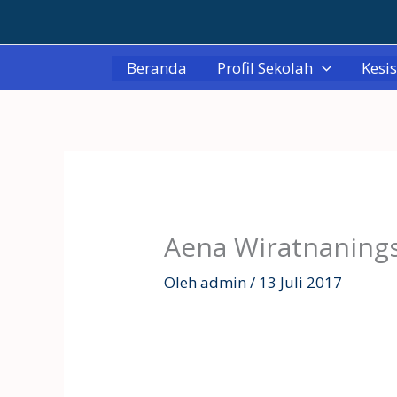
Lewati
ke
konten
Beranda
Profil Sekolah
Kesi
Aena Wiratnaning
Oleh
admin
/
13 Juli 2017