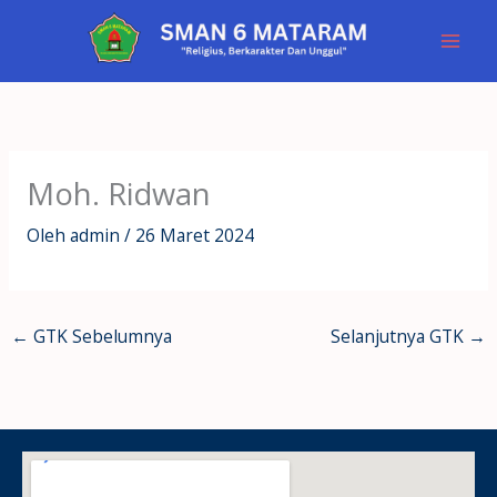
Lewati
ke
konten
Moh. Ridwan
Oleh
admin
/
26 Maret 2024
←
GTK Sebelumnya
Selanjutnya GTK
→