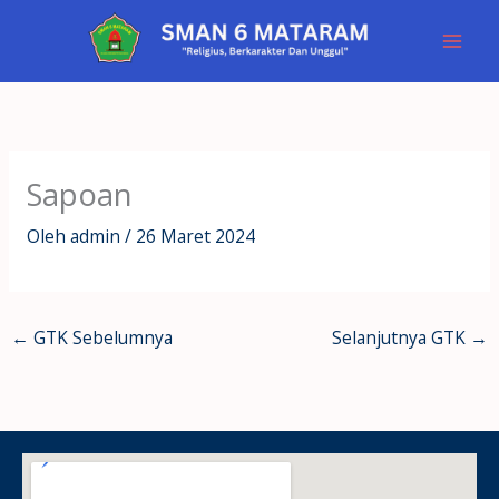
Lewati
ke
konten
Sapoan
Oleh
admin
/
26 Maret 2024
←
GTK Sebelumnya
Selanjutnya GTK
→