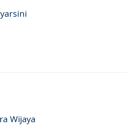
yarsini
a Wijaya