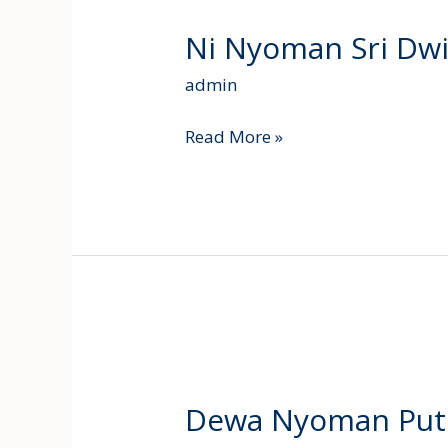
Nyoman
Ni Nyoman Sri Dwi
Sri
Dwiyarsini
admin
Read More »
Dewa
Nyoman
Dewa Nyoman Putr
Putra
Wijaya