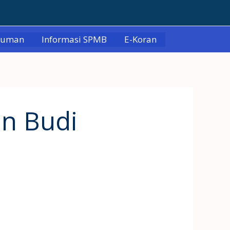
muman
Informasi SPMB
E-Koran
n Budi