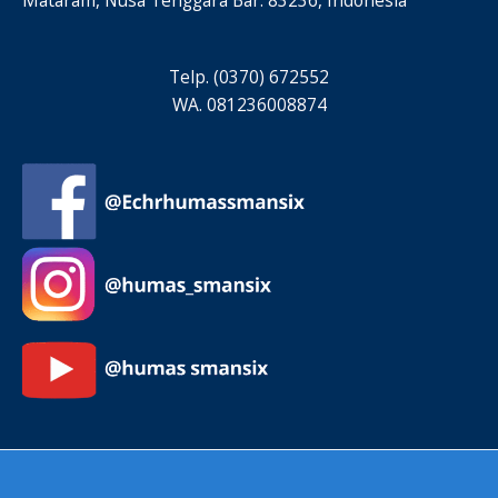
Mataram, Nusa Tenggara Bar. 83236, Indonesia
Telp. (0370) 672552
WA. 081236008874