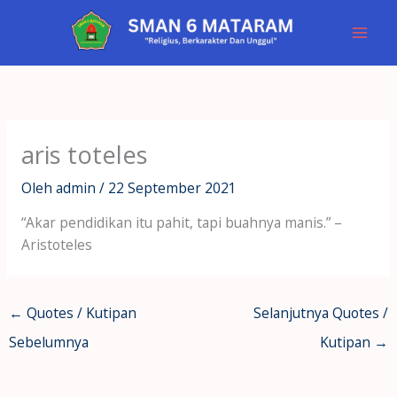
Lewati
ke
konten
aris toteles
Oleh
admin
/
22 September 2021
“Akar pendidikan itu pahit, tapi buahnya manis.” –
Aristoteles
←
Quotes / Kutipan
Selanjutnya Quotes /
Sebelumnya
Kutipan
→