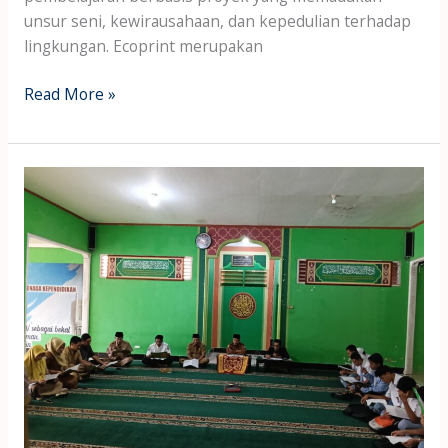
unsur seni, kewirausahaan, dan kepedulian terhadap
lingkungan. Ecoprint merupakan
Read More »
SMAN
6
Mataram
Semarakkan
Ramadhan
dengan
Tadarus
dan
Kultum