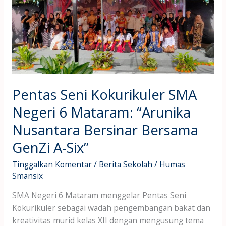
SMA
Negeri
6
Mataram:
“Arunika
Nusantara
Bersinar
Bersama
Pentas Seni Kokurikuler SMA
GenZi
Negeri 6 Mataram: “Arunika
A-
Nusantara Bersinar Bersama
Six”
GenZi A-Six”
Tinggalkan Komentar
/
Berita Sekolah
/
Humas
Smansix
SMA Negeri 6 Mataram menggelar Pentas Seni
Kokurikuler sebagai wadah pengembangan bakat dan
kreativitas murid kelas XII dengan mengusung tema