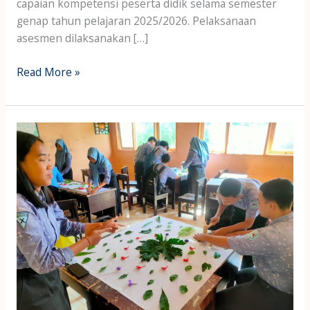
capaian kompetensi peserta didik selama semester
genap tahun pelajaran 2025/2026. Pelaksanaan
asesmen dilaksanakan […]
Read More »
Kokurikuler
Ekoprint
Kelas
X
SMA
Negeri
6
Mataram,
Wujudkan
Kreativitas
dan