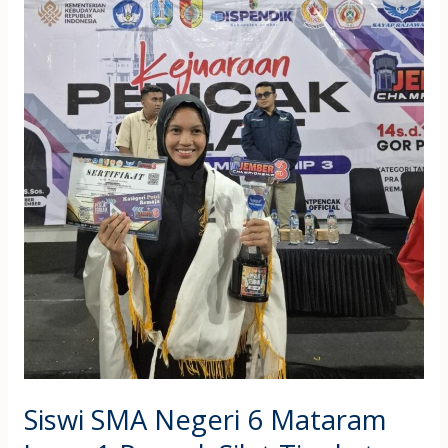
SMA
Negeri
6
Mataram
Juara
1
Pencak
Silat
Tingkat
Nasional
Siswi SMA Negeri 6 Mataram