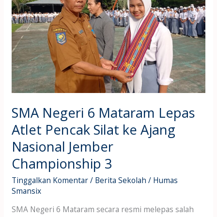
Lepas
Atlet
Pencak
Silat
ke
Ajang
Nasional
Jember
Championship
SMA Negeri 6 Mataram Lepas
3
Atlet Pencak Silat ke Ajang
Nasional Jember
Championship 3
Tinggalkan Komentar
/
Berita Sekolah
/
Humas
Smansix
SMA Negeri 6 Mataram secara resmi melepas salah