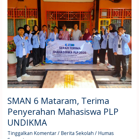
6
Mataram,
Terima
Penyerahan
Mahasiswa
PLP
UNDIKMA
SMAN 6 Mataram, Terima
Penyerahan Mahasiswa PLP
UNDIKMA
Tinggalkan Komentar
/
Berita Sekolah
/
Humas