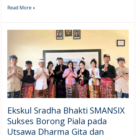
Read More »
Ekskul
Sradha
Bhakti
SMANSIX
Sukses
Borong
Piala
pada
Utsawa
Dharma
Ekskul Sradha Bhakti SMANSIX
Gita
dan
Sukses Borong Piala pada
Upakara
Utsawa Dharma Gita dan