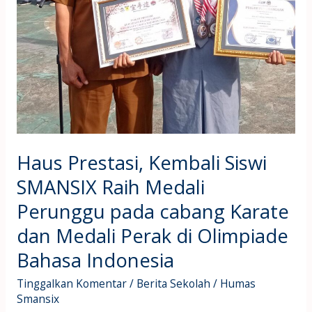
cabang
Karate
dan
Medali
Perak
di
Olimpiade
Bahasa
Indonesia
Haus Prestasi, Kembali Siswi
SMANSIX Raih Medali
Perunggu pada cabang Karate
dan Medali Perak di Olimpiade
Bahasa Indonesia
Tinggalkan Komentar
/
Berita Sekolah
/
Humas
Smansix