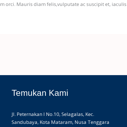
 orci. Mauris diam felis,vulputate ac suscipit et, iaculis
Temukan Kami
Jl. Peternakan I No.10, Selagalas, Kec.
Sandubaya, Kota Mataram, Nusa Tenggara