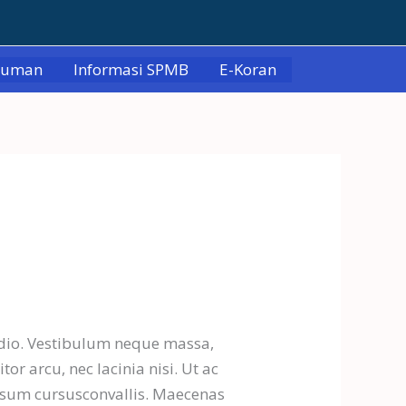
muman
Informasi SPMB
E-Koran
odio. Vestibulum neque massa,
or arcu, nec lacinia nisi. Ut ac
psum cursusconvallis. Maecenas