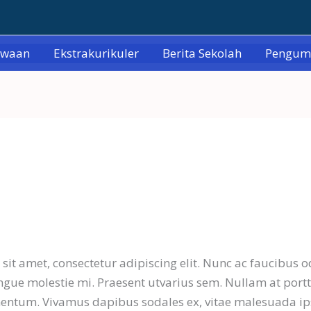
swaan
Ekstrakurikuler
Berita Sekolah
Pengu
it amet, consectetur adipiscing elit. Nunc ac faucibus 
ngue molestie mi. Praesent utvarius sem. Nullam at porttit
mentum. Vivamus dapibus sodales ex, vitae malesuada i