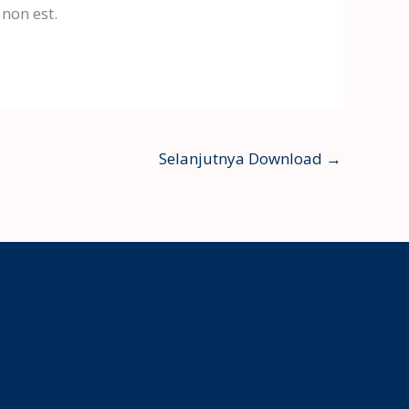
 non est.
Selanjutnya Download
→