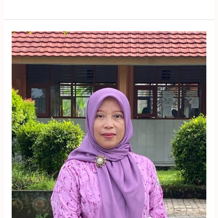
Baiq
Siti
Aminah
Candra
Rahayu