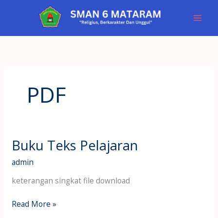
Lewati
ke
konten
PDF
Buku Teks Pelajaran
Buku
Teks
admin
Pelajaran
keterangan singkat file download
Read More »