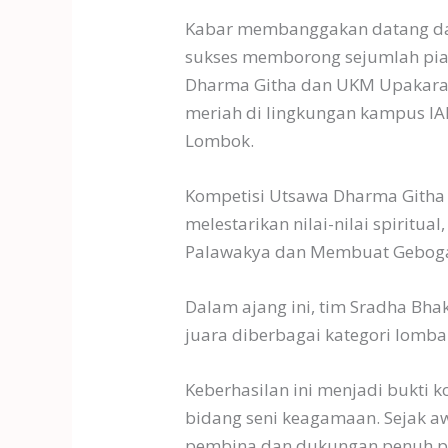
Kabar membanggakan datang dari
sukses memborong sejumlah pia
Dharma Githa dan UKM Upakara I
meriah di lingkungan kampus IAH
Lombok.
Kompetisi Utsawa Dharma Githa
melestarikan nilai-nilai spirit
Palawakya dan Membuat Gebog
Dalam ajang ini, tim Sradha Bha
juara diberbagai kategori lomba
Keberhasilan ini menjadi bukti 
bidang seni keagamaan. Sejak aw
pembina dan dukungan penuh pi