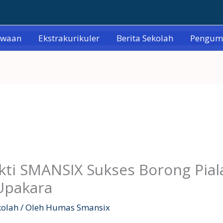
swaan
Ekstrakurikuler
Berita Sekolah
Pengu
kti SMANSIX Sukses Borong Pia
Upakara
kolah
/ Oleh
Humas Smansix