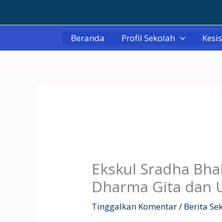
Lewati
ke
konten
Beranda
Profil Sekolah
Kesi
Ekskul Sradha Bha
Dharma Gita dan 
Tinggalkan Komentar
/
Berita Se