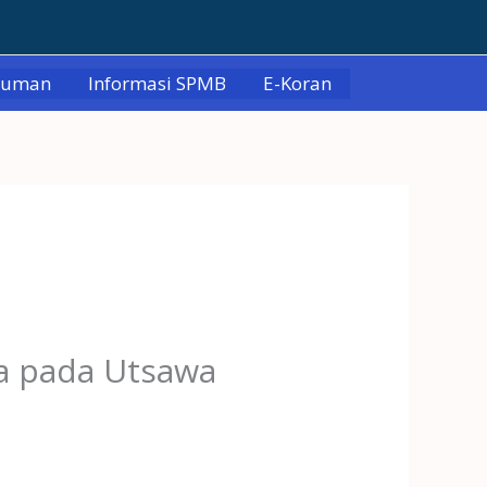
muman
Informasi SPMB
E-Koran
la pada Utsawa