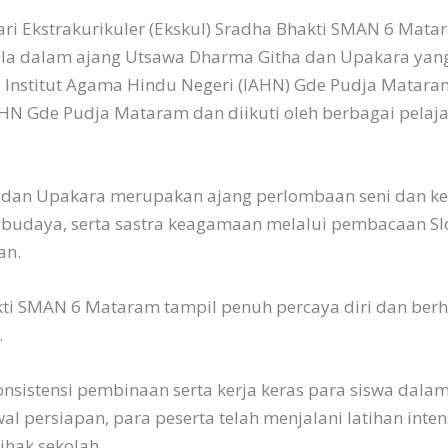
 Ekstrakurikuler (Ekskul) Sradha Bhakti SMAN 6 Matara
la dalam ajang Utsawa Dharma Githa dan Upakara yan
nstitut Agama Hindu Negeri (IAHN) Gde Pudja Mataram
N Gde Pudja Mataram dan diikuti oleh berbagai pelaja
 dan Upakara merupakan ajang perlombaan seni dan k
ual, budaya, serta sastra keagamaan melalui pembacaan S
an.
kti SMAN 6 Mataram tampil penuh percaya diri dan berh
.
konsistensi pembinaan serta kerja keras para siswa da
al persiapan, para peserta telah menjalani latihan int
hak sekolah.