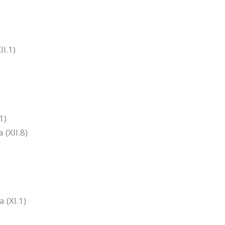
II.1)
1)
(XII.8)
)
 (XI.1)