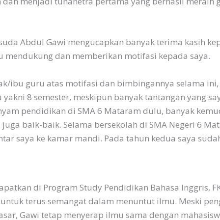
dan menjadi tunanetra pertama yang berhasil meraih ge
isuda Abdul Gawi mengucapkan banyak terima kasih ke
lu mendukung dan memberikan motifasi kepada saya.
ak/ibu guru atas motifasi dan bimbingannya selama ini,
 yakni 8 semester, meskipun banyak tantangan yang say
enyam pendidikan di SMA 6 Mataram dulu, banyak kemu
 juga baik-baik. Selama bersekolah di SMA Negeri 6 M
ntar saya ke kamar mandi. Pada tahun kedua saya sudah
apatkan di Program Study Pendidikan Bahasa Inggris, 
untuk terus semangat dalam menuntut ilmu. Meski pe
ar, Gawi tetap menyerap ilmu sama dengan mahasiswa 