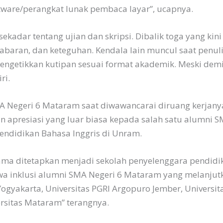
ware/perangkat lunak pembaca layar”, ucapnya.
sekadar tentang ujian dan skripsi. Dibalik toga yang kin
baran, dan keteguhan. Kendala lain muncul saat penulis
getikkan kutipan sesuai format akademik. Meski demik
ri.
MA Negeri 6 Mataram saat diwawancarai diruang kerjany
apresiasi yang luar biasa kepada salah satu alumni S
endidikan Bahasa Inggris di Unram.
ma ditetapkan menjadi sekolah penyelenggara pendidika
wa inklusi alumni SMA Negeri 6 Mataram yang melanjutk
 Yogyakarta, Universitas PGRI Argopuro Jember, Universi
rsitas Mataram” terangnya.