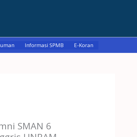
muman
Informasi SPMB
E-Koran
lumni SMAN 6
nggris UNRAM