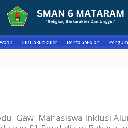
swaan
Ekstrakurikuler
Berita Sekolah
Pengu
 Abdul Gawi Mahasiswa Inklusi A
udawan S1 Pendidikan Bahasa I