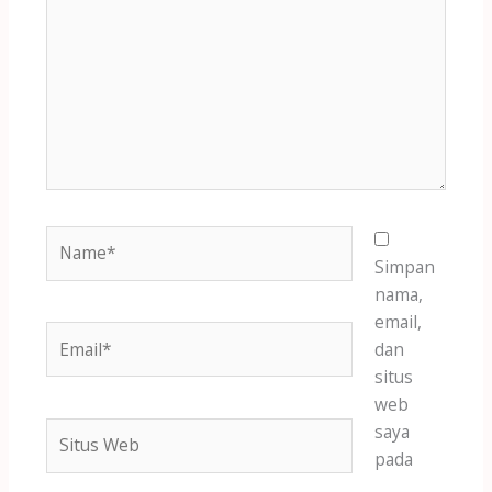
sini..
Name*
Simpan
nama,
email,
Email*
dan
situs
web
Situs
saya
Web
pada