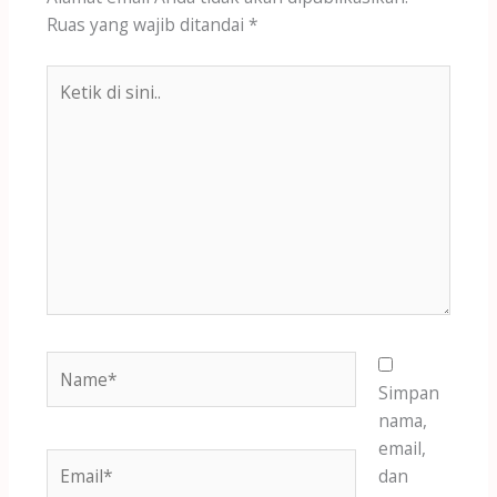
Ruas yang wajib ditandai
*
Ketik
di
sini..
Name*
Simpan
nama,
email,
Email*
dan