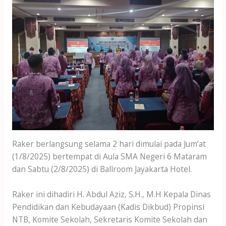
Raker berlangsung selama 2 hari dimulai pada Jum’at
(1/8/2025) bertempat di Aula SMA Negeri 6 Mataram
dan Sabtu (2/8/2025) di Ballroom Jayakarta Hotel.
Raker ini dihadiri H. Abdul Aziz, S.H., M.H Kepala Dinas
Pendidikan dan Kebudayaan (Kadis Dikbud) Propinsi
NTB, Komite Sekolah, Sekretaris Komite Sekolah dan