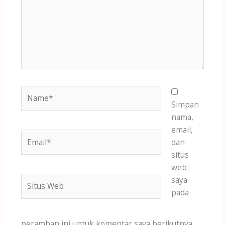
Name*
Simpan
nama,
email,
Email*
dan
situs
web
Situs
saya
Web
pada
peramban ini untuk komentar saya berikutnya.