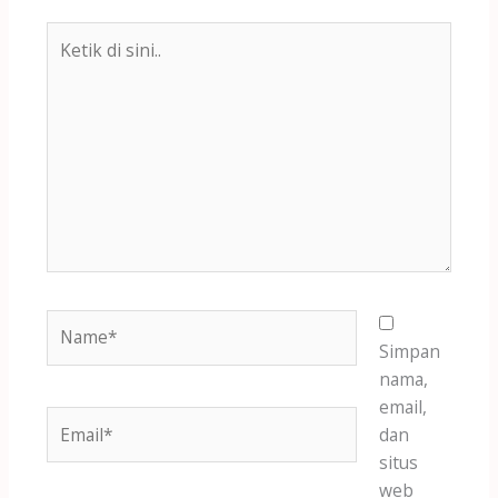
Ketik
di
sini..
Name*
Simpan
nama,
email,
Email*
dan
situs
web