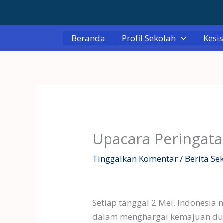
Lewati
ke
konten
Beranda
Profil Sekolah
Kesi
Upacara Peringata
Tinggalkan Komentar
/
Berita Se
Tanpa Keterangan
Setiap tanggal 2 Mei, Indonesia
dalam menghargai kemajuan dunia