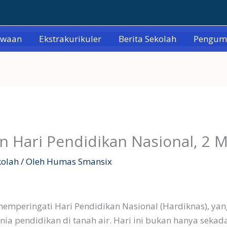
swaan
Ekstrakurikuler
Berita Sekolah
Pengu
n Hari Pendidikan Nasional, 2 M
kolah
/ Oleh
Humas Smansix
Tanpa Keterangan
 memperingati Hari Pendidikan Nasional (Hardiknas), y
 pendidikan di tanah air. Hari ini bukan hanya sekada