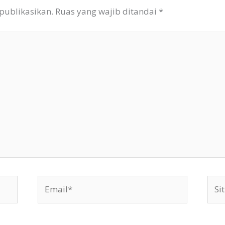
publikasikan.
Ruas yang wajib ditandai
*
Email*
Situ
Web