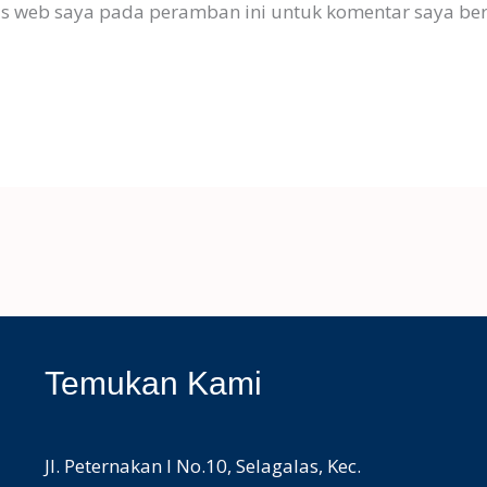
us web saya pada peramban ini untuk komentar saya ber
Temukan Kami
Jl. Peternakan I No.10, Selagalas, Kec.