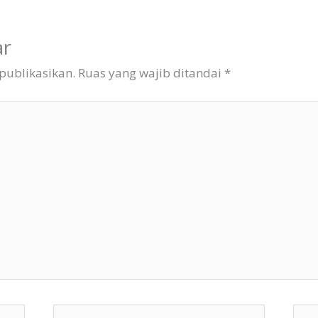
ar
publikasikan.
Ruas yang wajib ditandai
*
Email*
Situ