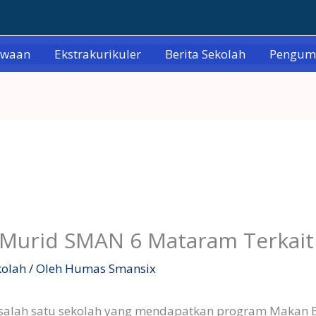
swaan
Ekstrakurikuler
Berita Sekolah
Pengu
 Murid SMAN 6 Mataram Terkai
kolah
/ Oleh
Humas Smansix
alah satu sekolah yang mendapatkan program Makan Ber