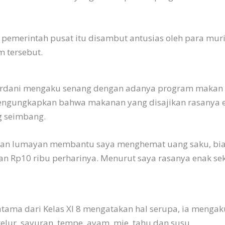
pemerintah pusat itu disambut antusias oleh para mu
 tersebut.
 Ardani mengaku senang dengan adanya program makan be
mengungkapkan bahwa makanan yang disajikan rasanya en
g seimbang.
dan lumayan membantu saya menghemat uang saku, bias
an Rp10 ribu perharinya. Menurut saya rasanya enak sek
atama dari Kelas XI 8 mengatakan hal serupa, ia menga
elur, sayuran, tempe, ayam, mie, tahu dan susu.