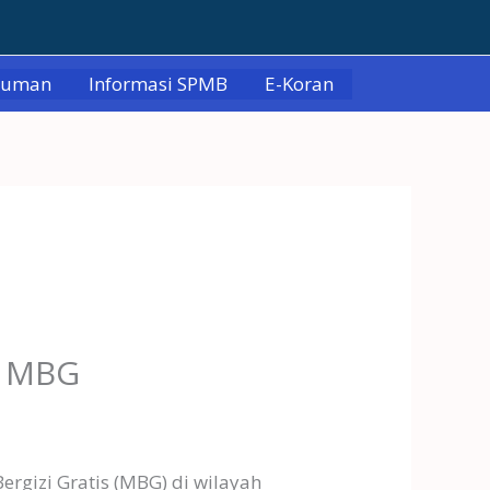
muman
Informasi SPMB
E-Koran
t MBG
gizi Gratis (MBG) di wilayah