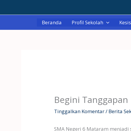
Lewati
ke
konten
Beranda
Profil Sekolah
Kesi
Begini Tanggapan
Tinggalkan Komentar
/
Berita Se
SMA Negeri 6 Mataram menjadi s