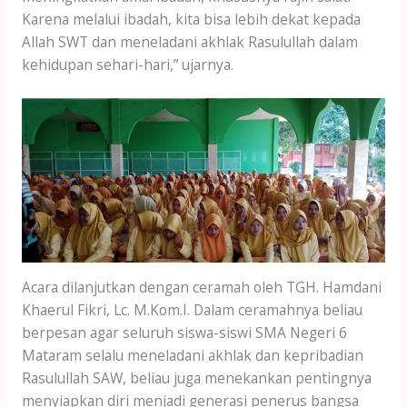
Karena melalui ibadah, kita bisa lebih dekat kepada
Allah SWT dan meneladani akhlak Rasulullah dalam
kehidupan sehari-hari,” ujarnya.
Acara dilanjutkan dengan ceramah oleh TGH. Hamdani
Khaerul Fikri, Lc. M.Kom.I. Dalam ceramahnya beliau
berpesan agar seluruh siswa-siswi SMA Negeri 6
Mataram selalu meneladani akhlak dan kepribadian
Rasulullah SAW, beliau juga menekankan pentingnya
menyiapkan diri menjadi generasi penerus bangsa