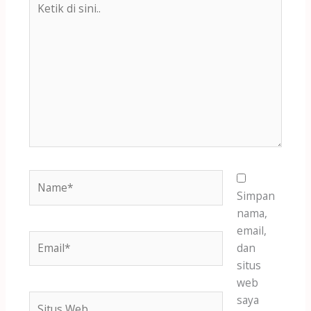
di
sini..
Name*
Simpan
nama,
email,
Email*
dan
situs
web
Situs
saya